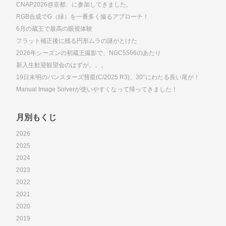
CNAP2026@京都、に参加してきました。
RGB合成でG（緑）を一番多く撮るアプローチ！
6月の蔵王で最高の眼視体験
フラット補正後に残る円形ムラの謎がとけた
2026年シーズンの初蔵王撮影で、NGC5566のあたり
新入生歓迎観望会のはずが。。。
19日未明のパンスターズ彗星(C/2025 R3)、30°にわたる長い尾が！
Manual Image Solverが使いやすくなって帰ってきました！
月別もくじ
2026
2025
2024
2023
2022
2021
2020
2019