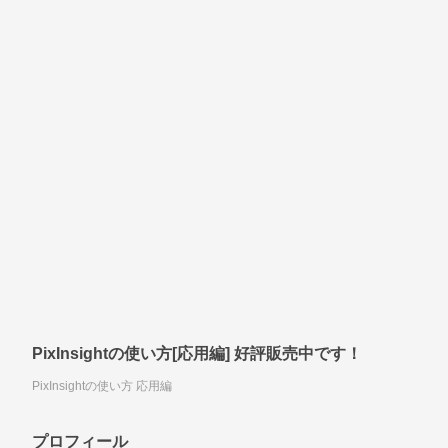
PixInsightの使い方[応用編] 好評販売中です！
PixInsightの使い方 応用編
プロフィール