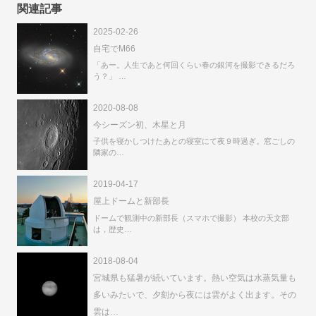
関連記事
2025-02-26
自宅でM66
「あー。人生であと何回くらい春の銀河を撮影できるだろ
う？」 …
2020-08-08
今シーズン初、木星と月
子供を寝かしつけたあとの寝室にて夜９時過ぎ。窓ごしの
隣家の…
2019-04-17
屋上ドームと新部長
ドームで観測中の新部長（スマホで撮影） 本校の天文部
は，歴史…
2018-08-04
宮城県も猛暑が続いています。熱い空気は水蒸気量も
多いみたいで、夕刻から夜には雲がよく出ます。その
雲は…