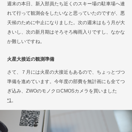
週末の本日、新入部員たち近くのスキー場の駐車場へ連
れて行って観測会をしたいなと思っていたのですが、悪
天候のために中止になりました。次の週末はもう月が大
きいし、次の
新月
期はそろそろ梅雨入りですし、なかな
か難しいですね。
火星大接近の観測準備
さて、７月には火星の大接近もあるので、ちょっとづつ
準備を進めています。今年度の部費を無計画にも全てつ
ぎ込み、ZWOのモノクロ
CMOS
カメラを買いました
*1
。